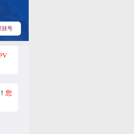
家挂号
PV
！
您