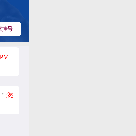
家挂号
PV
！
您